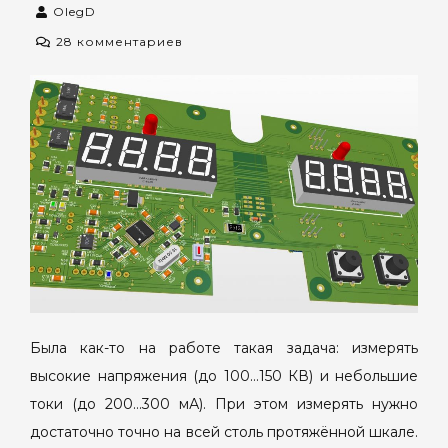
OlegD
к
28 комментариев
записи
Универсальный
измеритель
напряжения
и
тока.
Была как-то на работе такая задача: измерять
высокие напряжения (до 100…150 КВ) и небольшие
токи (до 200…300 мА). При этом измерять нужно
достаточно точно на всей столь протяжённой шкале.