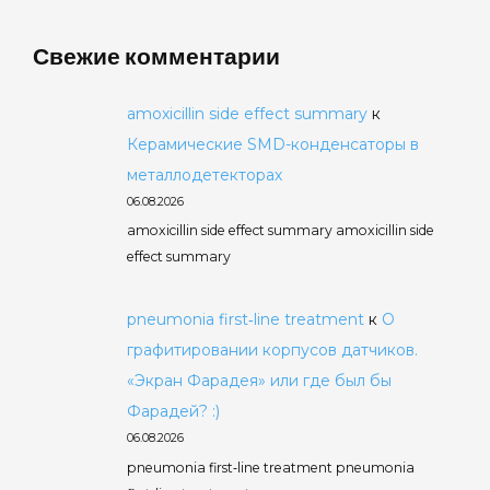
Свежие комментарии
amoxicillin side effect summary
к
Керамические SMD-конденсаторы в
металлодетекторах
06.08.2026
amoxicillin side effect summary amoxicillin side
effect summary
pneumonia first‑line treatment
к
О
графитировании корпусов датчиков.
«Экран Фарадея» или где был бы
Фарадей? :)
06.08.2026
pneumonia first‑line treatment pneumonia