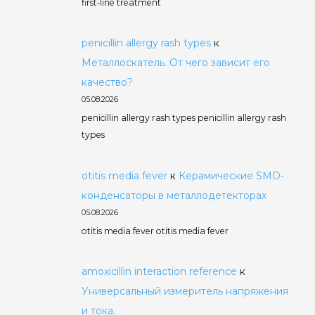
first‑line treatment
penicillin allergy rash types
к
Металлоскатель. От чего зависит его
качество?
05.08.2026
penicillin allergy rash types penicillin allergy rash
types
otitis media fever
к
Керамические SMD-
конденсаторы в металлодетекторах
05.08.2026
otitis media fever otitis media fever
amoxicillin interaction reference
к
Универсальный измеритель напряжения
и тока.