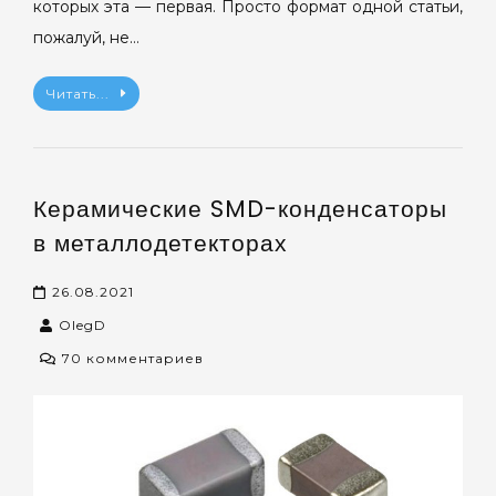
которых эта — первая. Просто формат одной статьи,
пожалуй, не…
Читать...
Керамические SMD-конденсаторы
в металлодетекторах
26.08.2021
OlegD
к
70 комментариев
записи
Керамические
SMD-
конденсаторы
в