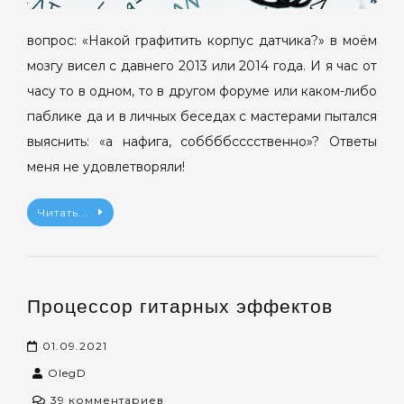
вопрос: «Накой графитить корпус датчика?» в моём
мозгу висел с давнего 2013 или 2014 года. И я час от
часу то в одном, то в другом форуме или каком-либо
паблике да и в личных беседах с мастерами пытался
выяснить: «а нафига, соббббсссственно»? Ответы
меня не удовлетворяли!
Читать...
Процессор гитарных эффектов
01.09.2021
OlegD
к
39 комментариев