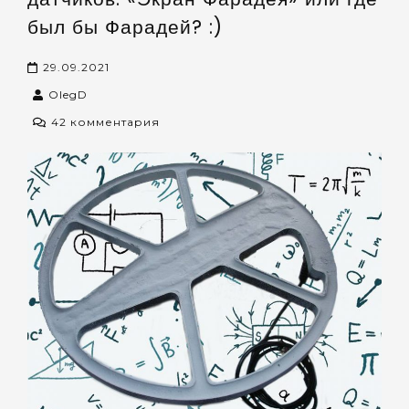
был бы Фарадей? :)
29.09.2021
OlegD
к
42 комментария
записи
О
графитировании
корпусов
датчиков.
«Экран
Фарадея»
или
где
был
бы
Фарадей?
:)