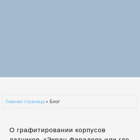
Главная страница
»
Блог
Блог
О графитировании корпусов
датчиков. «Экран Фарадея» или где