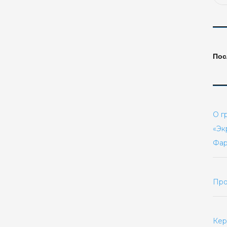
Пос
О г
«Эк
Фар
Про
Кер