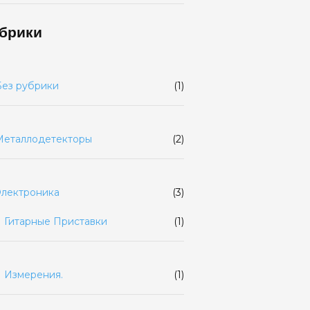
брики
Без рубрики
(1)
Металлодетекторы
(2)
Электроника
(3)
Гитарные Приставки
(1)
Измерения.
(1)