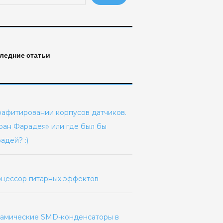
ледние статьи
рафитировании корпусов датчиков.
ран Фарадея» или где был бы
адей? :)
цессор гитарных эффектов
амические SMD-конденсаторы в