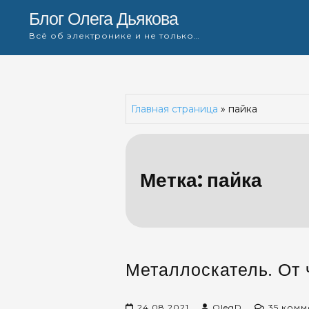
Skip
Блог Олега Дьякова
to
Всё об электронике и не только…
content
Главная страница
»
пайка
Метка:
пайка
Металлоскатель. От 
24.08.2021
OlegD
35 комм