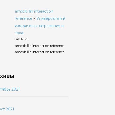
amoxicillin interaction
reference
к
Универсальный
измеритель напряжения и
тока.
04.08.2026
amoxicillin interaction reference
amoxicillin interaction reference
хивы
тябрь 2021
уст 2021