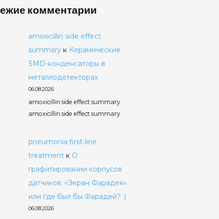
ежие комментарии
amoxicillin side effect
summary
к
Керамические
SMD-конденсаторы в
металлодетекторах
06.08.2026
amoxicillin side effect summary
amoxicillin side effect summary
pneumonia first‑line
treatment
к
О
графитировании корпусов
датчиков. «Экран Фарадея»
или где был бы Фарадей? :)
06.08.2026