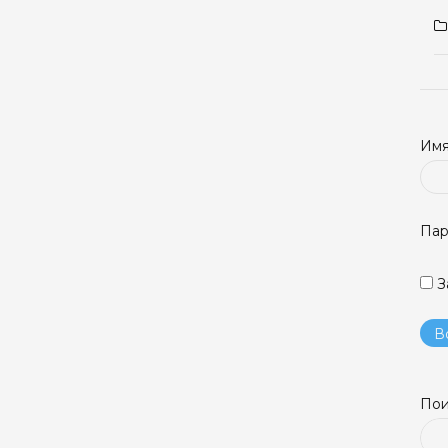
Имя
Пар
З
Пои