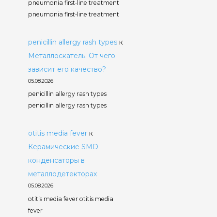
pneumonia first‑line treatment
pneumonia first‑line treatment
penicillin allergy rash types
к
Металлоскатель. От чего
зависит его качество?
05.08.2026
penicillin allergy rash types
penicillin allergy rash types
otitis media fever
к
Керамические SMD-
конденсаторы в
металлодетекторах
05.08.2026
otitis media fever otitis media
fever