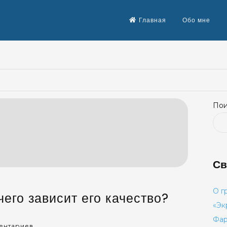
Главная
Обо мне
Пои
Св
О г
чего зависит его качество?
«Эк
Фар
к
ентариев