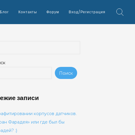
Блог
Контакты
Форум
Вход/Регистрация
ск
Поиск
ежие записи
рафитировании корпусов датчиков.
ран Фарадея» или где был бы
адей? :)