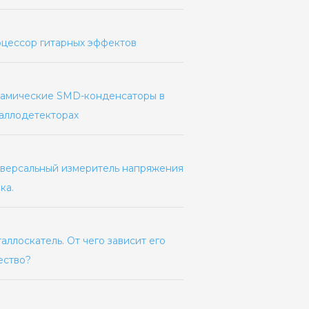
цессор гитарных эффектов
амические SMD-конденсаторы в
аллодетекторах
версальный измеритель напряжения
ка.
аллоскатель. От чего зависит его
ество?