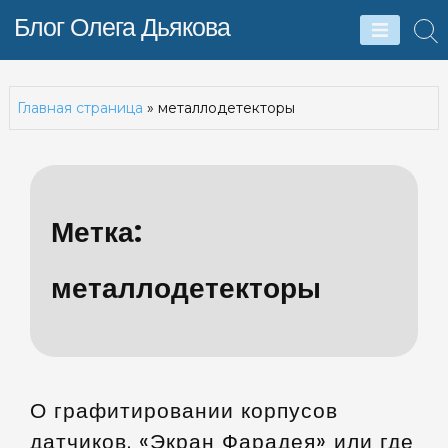
Skip
Блог Олега Дьякова
to
content
Главная страница
»
металлодетекторы
Метка:
металлодетекторы
О графитировании корпусов
датчиков. «Экран Фарадея» или где