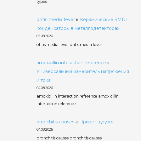
types
otitis media fever
к
Керамические SMD-
конденсаторы в металлодетекторах
05.08.2026
otitis media fever otitis media fever
amoxicillin interaction reference
к
Универсальный измеритель напряжения
и тока.
04.08.2026
amoxicillin interaction reference amoxicillin
interaction reference
bronchitis causes
к
Привет, друзья!
04.08.2026
bronchitis causes bronchitis causes