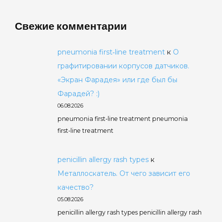
Свежие комментарии
pneumonia first‑line treatment
к
О
графитировании корпусов датчиков.
«Экран Фарадея» или где был бы
Фарадей? :)
06.08.2026
pneumonia first‑line treatment pneumonia
first‑line treatment
penicillin allergy rash types
к
Металлоскатель. От чего зависит его
качество?
05.08.2026
penicillin allergy rash types penicillin allergy rash