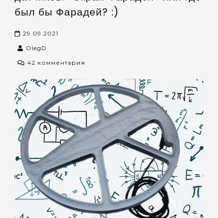
был бы Фарадей? :)
29.09.2021
OlegD
к
42 комментария
записи
О
графитировании
корпусов
датчиков.
«Экран
Фарадея»
или
где
был
бы
Фарадей?
:)