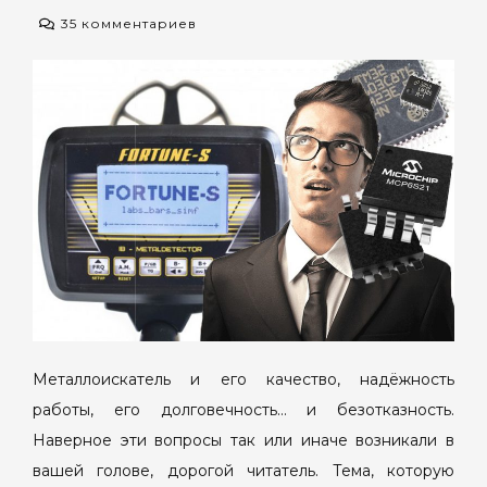
к
35 комментариев
записи
Металлоскатель.
От
чего
зависит
его
качество?
Металлоискатель и его качество, надёжность
работы, его долговечность… и безотказность.
Наверное эти вопросы так или иначе возникали в
вашей голове, дорогой читатель. Тема, которую