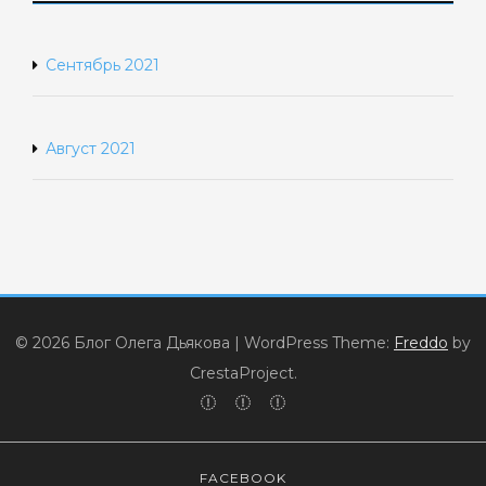
Сентябрь 2021
Август 2021
© 2026 Блог Олега Дьякова
|
WordPress Theme:
Freddo
by
CrestaProject.
FACEBOOK