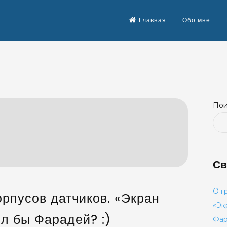
Главная
Обо мне
Пои
Св
О г
рпусов датчиков. «Экран
«Эк
л бы Фарадей? :)
Фар