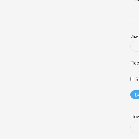
Имя
Пар
З
Пои