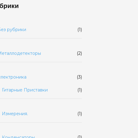
брики
Без рубрики
(1)
Металлодетекторы
(2)
Электроника
(3)
Гитарные Приставки
(1)
Измерения.
(1)
Конденсаторы
(1)