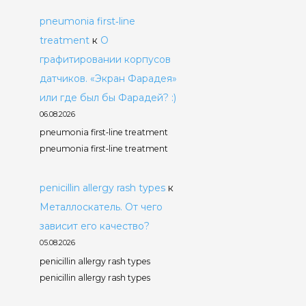
pneumonia first‑line
treatment
к
О
графитировании корпусов
датчиков. «Экран Фарадея»
или где был бы Фарадей? :)
06.08.2026
pneumonia first‑line treatment
pneumonia first‑line treatment
penicillin allergy rash types
к
Металлоскатель. От чего
зависит его качество?
05.08.2026
penicillin allergy rash types
penicillin allergy rash types