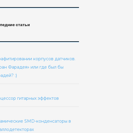
ледние статьи
рафитировании корпусов датчиков.
ран Фарадея» или где был бы
адей? :)
цессор гитарных эффектов
амические SMD-конденсаторы в
аллодетекторах