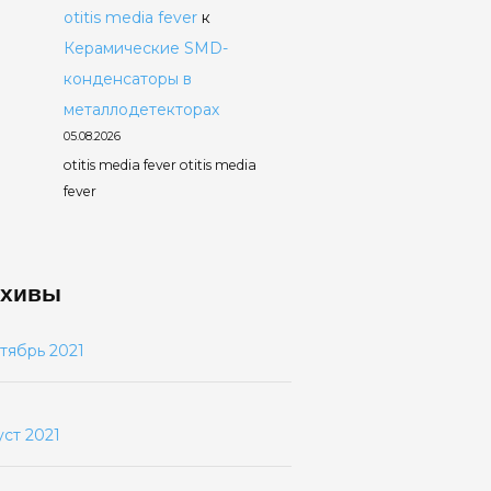
otitis media fever
к
Керамические SMD-
конденсаторы в
металлодетекторах
05.08.2026
otitis media fever otitis media
fever
хивы
тябрь 2021
уст 2021