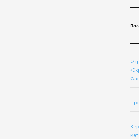
Пос
О г
«Эк
Фар
Про
Кер
мет