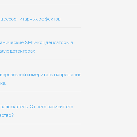
цессор гитарных эффектов
амические SMD-конденсаторы в
аллодетекторах
версальный измеритель напряжения
ка.
аллоскатель. От чего зависит его
ество?