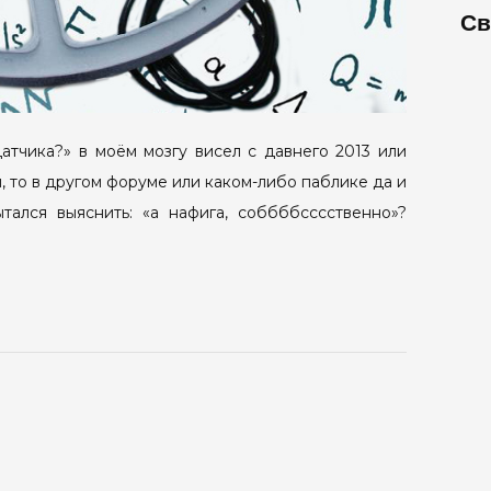
Св
датчика?» в моём мозгу висел с давнего 2013 или
ом, то в другом форуме или каком-либо паблике да и
тался выяснить: «а нафига, соббббсссственно»?