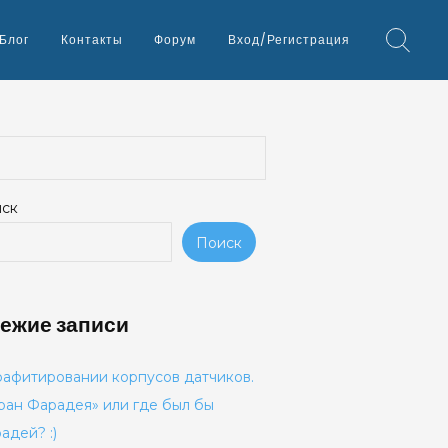
Блог
Контакты
Форум
Вход/Регистрация
ск
Поиск
ежие записи
рафитировании корпусов датчиков.
ран Фарадея» или где был бы
адей? :)