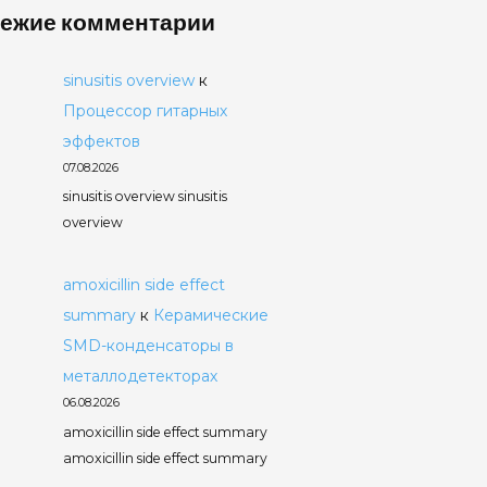
ежие комментарии
sinusitis overview
к
Процессор гитарных
эффектов
07.08.2026
sinusitis overview sinusitis
overview
amoxicillin side effect
summary
к
Керамические
SMD-конденсаторы в
металлодетекторах
06.08.2026
amoxicillin side effect summary
amoxicillin side effect summary