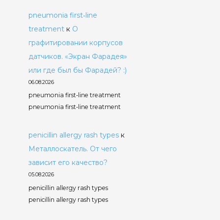
pneumonia first‑line
treatment
к
О
графитировании корпусов
датчиков. «Экран Фарадея»
или где был бы Фарадей? :)
06.08.2026
pneumonia first‑line treatment
pneumonia first‑line treatment
penicillin allergy rash types
к
Металлоскатель. От чего
зависит его качество?
05.08.2026
penicillin allergy rash types
penicillin allergy rash types