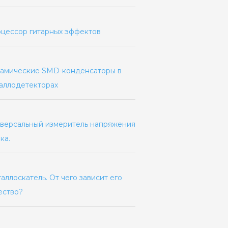
цессор гитарных эффектов
амические SMD-конденсаторы в
аллодетекторах
версальный измеритель напряжения
ка.
аллоскатель. От чего зависит его
ество?