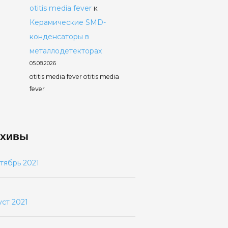
otitis media fever
к
Керамические SMD-
конденсаторы в
металлодетекторах
05.08.2026
otitis media fever otitis media
fever
хивы
тябрь 2021
уст 2021