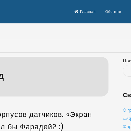
Главная
Обо мне
Пои
Д
Св
О г
рпусов датчиков. «Экран
«Эк
л бы Фарадей? :)
Фар