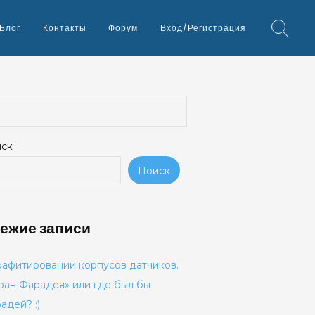
Блог
Контакты
Форум
Вход/Регистрация
ск
Поиск
ежие записи
рафитировании корпусов датчиков.
ран Фарадея» или где был бы
адей? :)