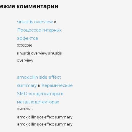
ежие комментарии
sinusitis overview
к
Процессор гитарных
эффектов
07.08.2026
sinusitis overview sinusitis
overview
amoxicillin side effect
summary
к
Керамические
SMD-конденсаторы в
металлодетекторах
06.08.2026
amoxicillin side effect summary
amoxicillin side effect summary