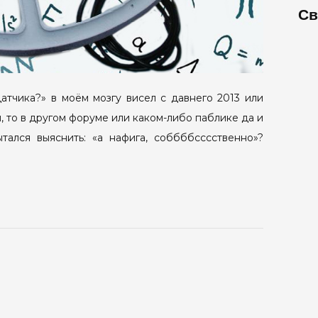
Св
датчика?» в моём мозгу висел с давнего 2013 или
ом, то в другом форуме или каком-либо паблике да и
тался выяснить: «а нафига, соббббсссственно»?