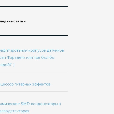
ледние статьи
рафитировании корпусов датчиков.
ран Фарадея» или где был бы
адей? :)
цессор гитарных эффектов
амические SMD-конденсаторы в
аллодетекторах