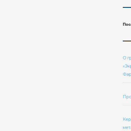
Пос
О г
«Эк
Фар
Про
Кер
мет