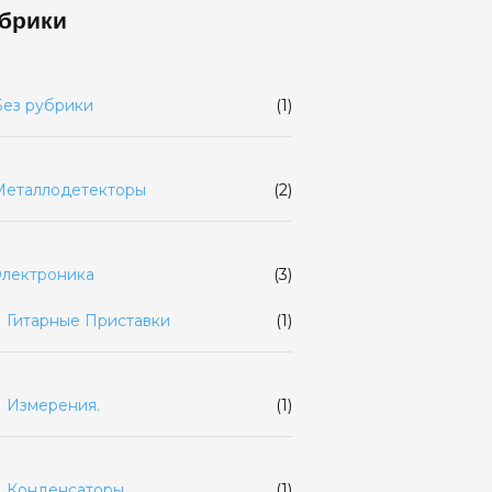
брики
Без рубрики
(1)
Металлодетекторы
(2)
Электроника
(3)
Гитарные Приставки
(1)
Измерения.
(1)
Конденсаторы
(1)