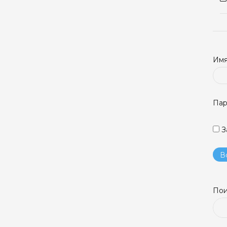
Имя
Пар
З
Пои